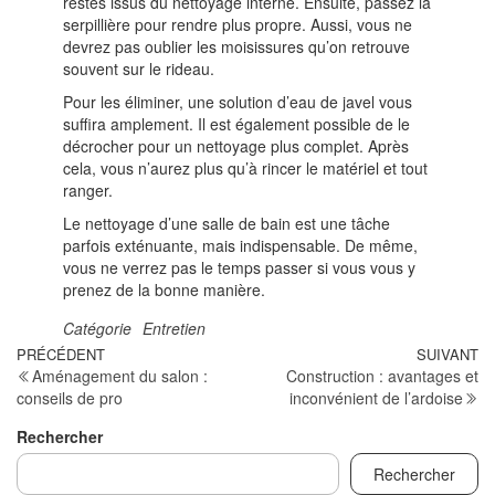
restes issus du nettoyage interne. Ensuite, passez la
serpillière pour rendre plus propre. Aussi, vous ne
devrez pas oublier les moisissures qu’on retrouve
souvent sur le rideau.
Pour les éliminer, une solution d’eau de javel vous
suffira amplement. Il est également possible de le
décrocher pour un nettoyage plus complet. Après
cela, vous n’aurez plus qu’à rincer le matériel et tout
ranger.
Le nettoyage d’une salle de bain est une tâche
parfois exténuante, mais indispensable. De même,
vous ne verrez pas le temps passer si vous vous y
prenez de la bonne manière.
Catégorie
Entretien
Navigation
Article
PRÉCÉDENT
SUIVANT
Ar
Aménagement du salon :
Construction : avantages et
précédent
su
de
conseils de pro
inconvénient de l’ardoise
l’article
Rechercher
Rechercher